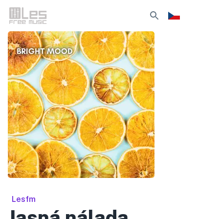
Lesfm
Jasná nálada