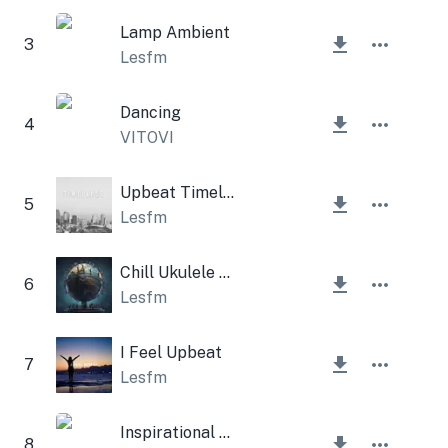
Lamp Ambient
3
Lesfm
Dancing
4
VITOVI
Upbeat Timelapse
5
Lesfm
Chill Ukulele And Acoustic Guitar
6
Lesfm
I Feel Upbeat
7
Lesfm
Inspirational Morning Corporation
8