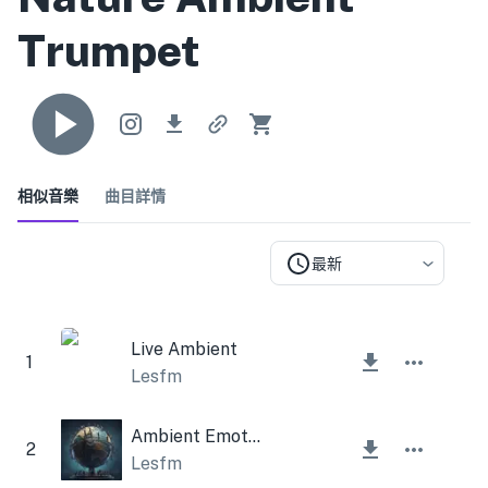
Trumpet
相似音樂
曲目詳情
最新
Live Ambient
1
Lesfm
Ambient Emotional Sad
2
Lesfm