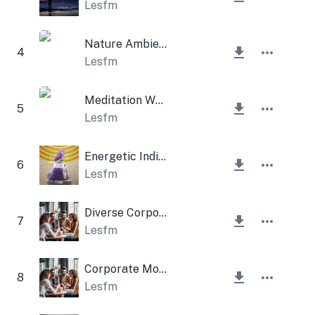
Lesfm
Nature Ambient Trumpet
4
Lesfm
Meditation Whistle Ambient
5
Lesfm
Energetic Indie Rock
6
Lesfm
Diverse Corporate Electric Guitar
7
Lesfm
Corporate Morning
8
Lesfm