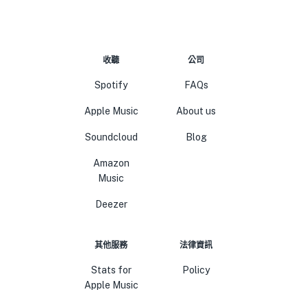
收聽
公司
Spotify
FAQs
Apple Music
About us
Soundcloud
Blog
Amazon
Music
Deezer
其他服務
法律資訊
Stats for
Policy
Apple Music