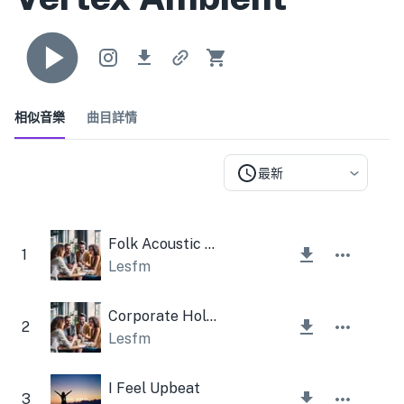
相似音樂
曲目詳情
最新
Folk Acoustic Harmonica
1
Lesfm
Corporate Holiday Music
2
Lesfm
I Feel Upbeat
3