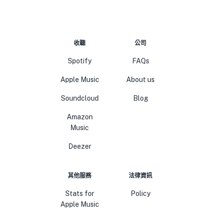
收聽
公司
Spotify
FAQs
Apple Music
About us
Soundcloud
Blog
Amazon
Music
Deezer
其他服務
法律資訊
Stats for
Policy
Apple Music