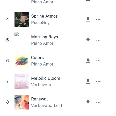
Piano Amor
Spring Atmosphere
4
PianoGuy
Morning Rays
5
Piano Amor
Colors
6
Piano Amor
Melodic Bloom
7
Verbovets
Renewal
8
Verbovets
,
Lesfm