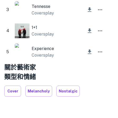
Tennesse
3
Coversplay
1+1
4
Coversplay
Experience
5
Coversplay
關於藝術家
類型和情緒
Cover
Melancholy
Nostalgic