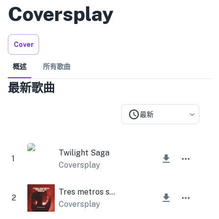
Coversplay
Cover
概述
所有歌曲
最新歌曲
最新
Twilight Saga
1
Coversplay
Tres metros sobre el cielo
2
Coversplay