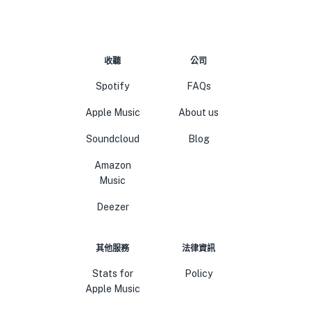
收聽
公司
Spotify
FAQs
Apple Music
About us
Soundcloud
Blog
Amazon
Music
Deezer
其他服務
法律資訊
Stats for
Policy
Apple Music