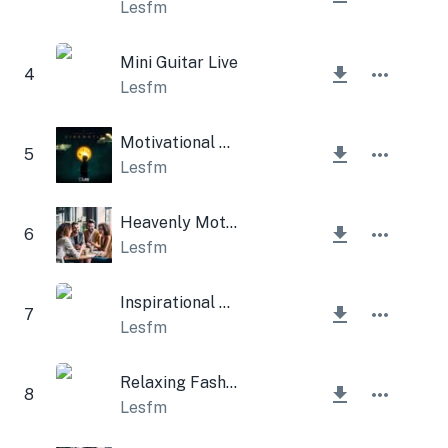
Lesfm
Mini Guitar Live
4
Lesfm
Motivational Cinematic
5
Lesfm
Heavenly Motive
6
Lesfm
Inspirational Morning Corporation
7
Lesfm
Relaxing Fashion
8
Lesfm