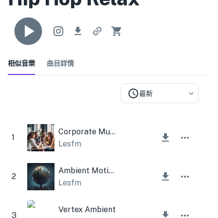
相似音樂
曲目詳情
最新
Corporate Mute Guitar Fresh
1
Lesfm
Ambient Motion
2
Lesfm
Vertex Ambient
3