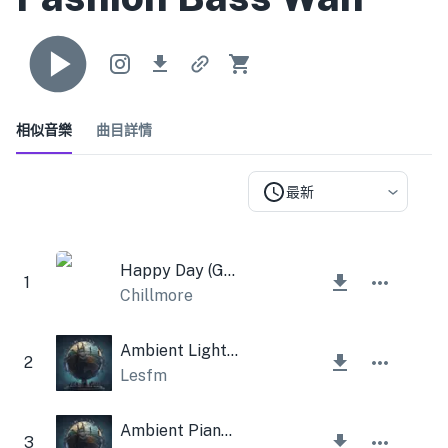
相似音樂
曲目詳情
最新
Happy Day (Guitar Hey and Violins)
1
Chillmore
Ambient Light Piano
2
Lesfm
Ambient Piano Smooth
3