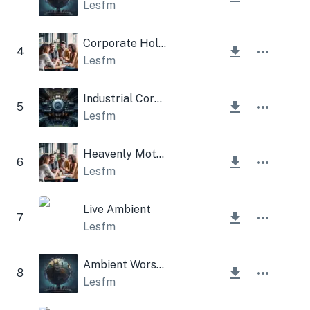
Lesfm
Corporate Holiday Music
4
Lesfm
Industrial Corporate
5
Lesfm
Heavenly Motive
6
Lesfm
Live Ambient
7
Lesfm
Ambient Worship
8
Lesfm