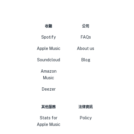
收聽
公司
Spotify
FAQs
Apple Music
About us
Soundcloud
Blog
Amazon
Music
Deezer
其他服務
法律資訊
Stats for
Policy
Apple Music