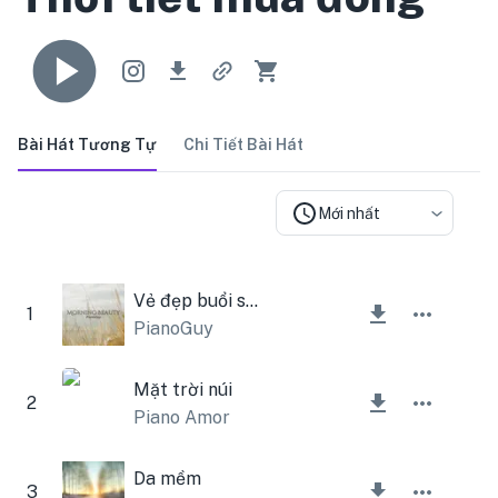
Bài Hát Tương Tự
Chi Tiết Bài Hát
Mới nhất
Vẻ đẹp buổi sáng
1
PianoGuy
Mặt trời núi
2
Piano Amor
Da mềm
3