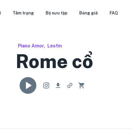
i
Tâm trạng
Bộ sưu tập
Bảng giá
FAQ
Piano Amor
,
Lesfm
Rome cổ