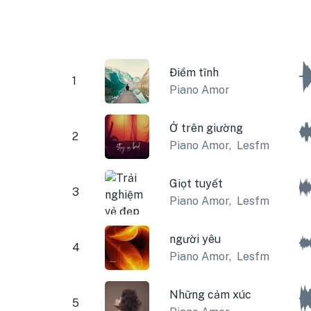
Điềm tĩnh
1
Piano Amor
Ở trên giường
2
Piano Amor
,
Lesfm
Giọt tuyết
3
Piano Amor
,
Lesfm
người yêu
4
Piano Amor
,
Lesfm
Những cảm xúc
5