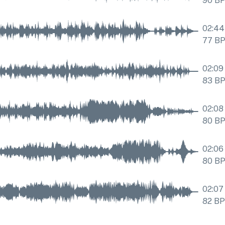
90
B
02:44
77
B
02:09
83
B
02:08
80
B
02:06
80
B
02:07
82
B