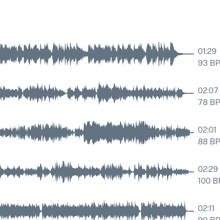
01:29
93
B
02:07
78
B
02:01
88
B
02:29
100
B
02:11