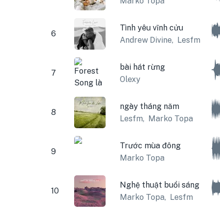
Marko Topa
Tình yêu vĩnh cửu
6
Andrew Divine
,
Lesfm
bài hát rừng
7
Olexy
ngày tháng năm
8
Lesfm
,
Marko Topa
Trước mùa đông
9
Marko Topa
Nghệ thuật buổi sáng
10
Marko Topa
,
Lesfm