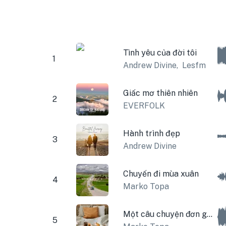
Tình yêu của đời tôi
1
Andrew Divine
,
Lesfm
Giấc mơ thiên nhiên
2
EVERFOLK
Hành trình đẹp
3
Andrew Divine
Chuyến đi mùa xuân
4
Marko Topa
Một câu chuyện đơn giản
5