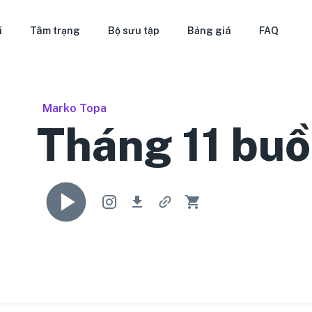
i
Tâm trạng
Bộ sưu tập
Bảng giá
FAQ
Marko Topa
Tháng 11 bu