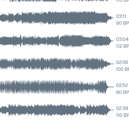
110
B
03:11
90
B
03:04
112
B
02:06
100
B
02:52
90
B
02:39
110
B