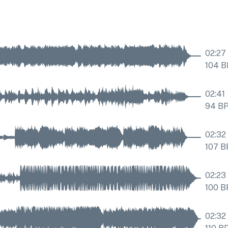
02:27
104
B
02:41
94
B
02:32
107
B
02:23
100
B
02:32