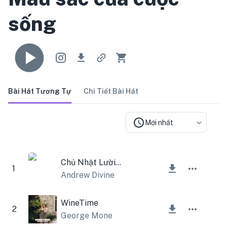
sống
Bài Hát Tương Tự
Chi Tiết Bài Hát
Mới nhất
Chủ Nhật Lười Biếng
1
Andrew Divine
WineTime
2
George Mone