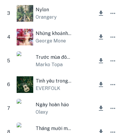
Nylon
3
Orangery
Những khoảnh khắc trong thời gian
4
George Mone
Trước mùa đông
5
Marko Topa
Tình yêu trong không khí
6
EVERFOLK
Ngày hoàn hảo
7
Olexy
Tháng mười một
8