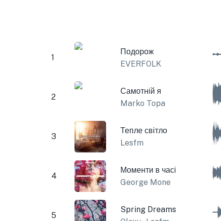
Подорож
1
EVERFOLK
Самотній я
2
Marko Topa
Тепле світло
3
Lesfm
Моменти в часі
4
George Mone
Spring Dreams
5