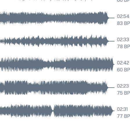
60
B
02:54
83
B
02:33
78
B
02:42
60
B
02:23
75
B
02:31
77
B