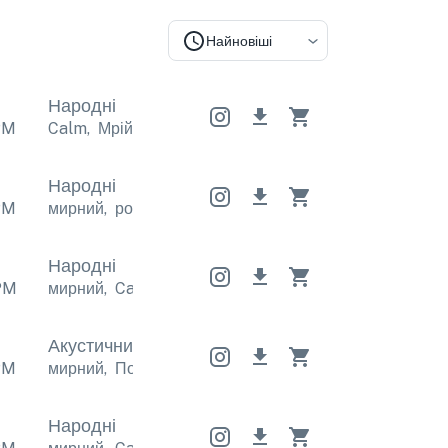
Найновіші
Народні
PM
Calm
,
Мрійливий
Calm
,
Мрійливий
Calm
,
Мрійлив
Народні
PM
мирний
,
розслаблюючий
мирний
,
розслаблюючий
Народні
PM
мирний
,
Calm
мирний
,
Calm
мирний
,
Calm
Акустичний інді
Акустичний інді
Акустичний ін
PM
мирний
,
Позитивний
мирний
,
Позитивний
мирний
,
Народні