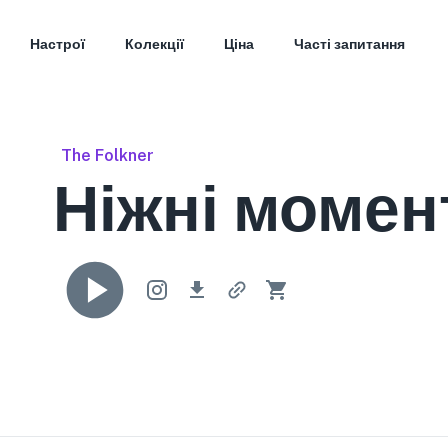
Настрої
Колекції
Ціна
Часті запитання
The Folkner
Ніжні момен