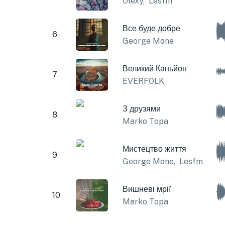
Olexy
,
Lesfm
Все буде добре
6
George Mone
Великий Каньйон
7
EVERFOLK
З друзями
8
Marko Topa
Мистецтво життя
9
George Mone
,
Lesfm
Вишневі мрії
10
Marko Topa