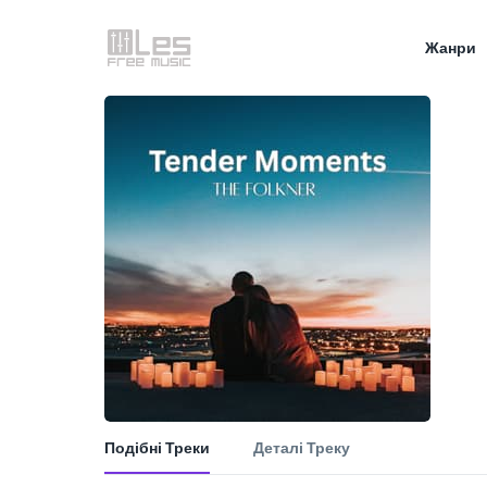
Жанри
Подібні Треки
Деталі Треку