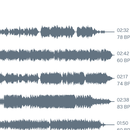
02:32
78
B
02:42
60
B
02:17
74
B
02:38
83
B
01:50