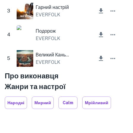
Гарний настрій
3
EVERFOLK
Подорож
4
EVERFOLK
Великий Каньйон
5
EVERFOLK
Про виконавця
Жанри та настрої
Народні
Мирний
Calm
Мрійливий