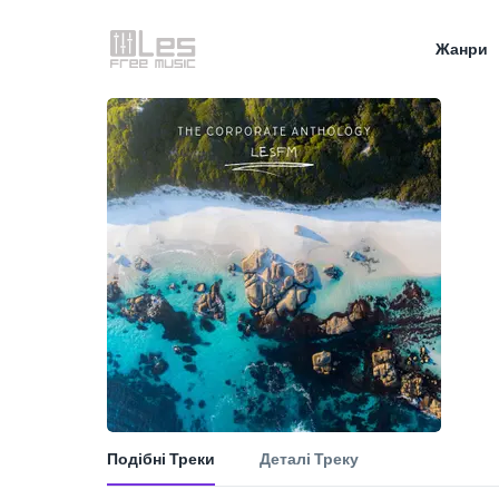
Жанри
Подібні Треки
Деталі Треку