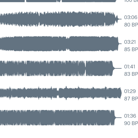
100
B
03:06
80
B
03:21
85
B
01:41
83
B
01:29
87
B
01:36
90
B