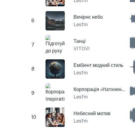
Lesfm
Вечірнє небо
6
Lesfm
Танці
7
VITOVI
Ембіент модний стиль
8
Lesfm
Корпорація «Натхненний ранок».
9
Lesfm
Небесний мотив
10
Lesfm