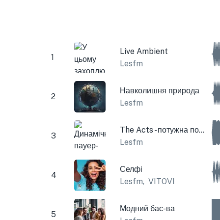
Live Ambient
1
Lesfm
Навколишня природа
2
Lesfm
The Acts - потужна поп-гітара
3
Lesfm
Селфі
4
Lesfm
,
VITOVI
Модний бас-ва
5