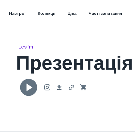
Настрої
Колекції
Ціна
Часті запитання
Lesfm
Презентація