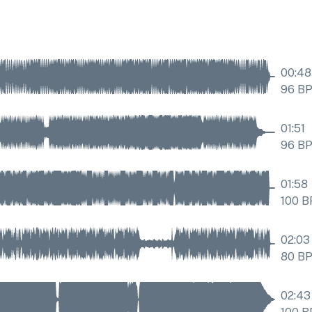
00:48
96
B
01:51
96
B
01:58
100
B
02:03
80
B
02:43