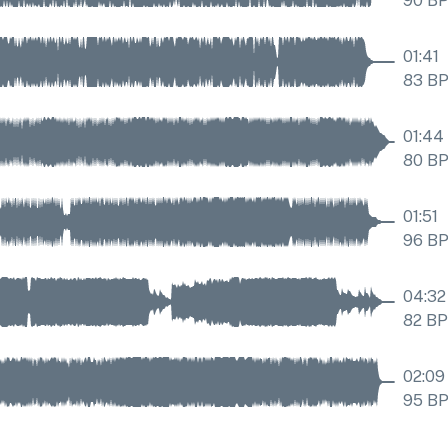
90
B
01:41
83
B
01:44
80
B
01:51
96
B
04:32
82
B
02:09
95
B