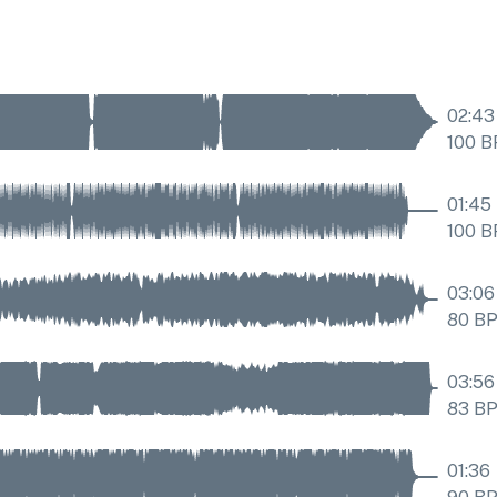
02:43
100
B
01:45
100
B
03:06
80
B
03:56
83
B
01:36