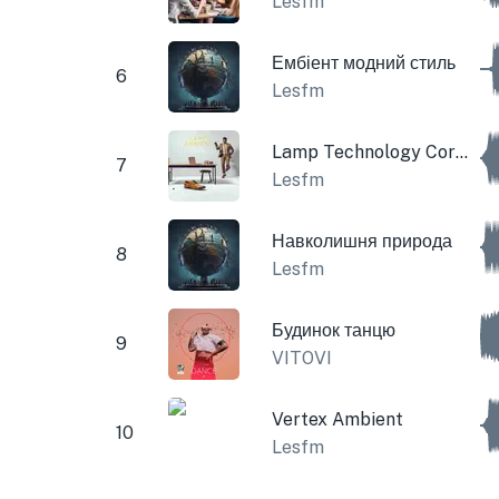
Lesfm
Ембіент модний стиль
6
Lesfm
Lamp Technology Corporate
7
Lesfm
Навколишня природа
8
Lesfm
Будинок танцю
9
VITOVI
Vertex Ambient
10
Lesfm