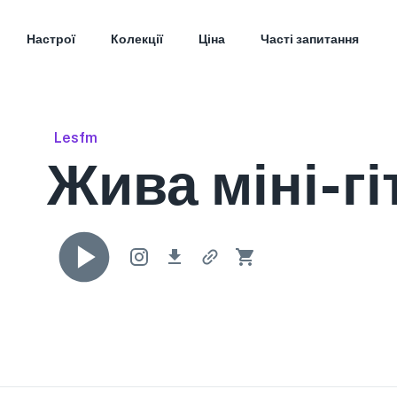
Настрої
Колекції
Ціна
Часті запитання
Lesfm
Жива міні-гі