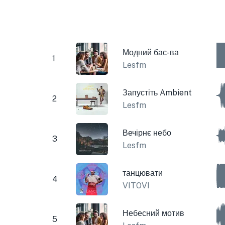
Модний бас-ва
1
Lesfm
Запустіть Ambient
2
Lesfm
Вечірнє небо
3
Lesfm
танцювати
4
VITOVI
Небесний мотив
5