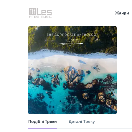
Жанри
Подібні Треки
Деталі Треку