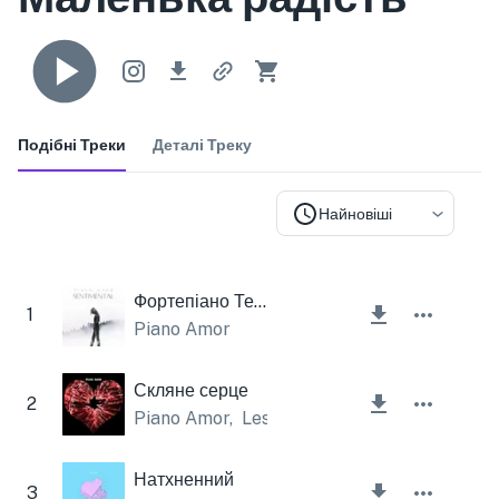
Подібні Треки
Деталі Треку
Найновіші
Фортепіано Теплий сентиментальний
1
Piano Amor
Скляне серце
2
Piano Amor
,
Lesfm
Натхненний
3