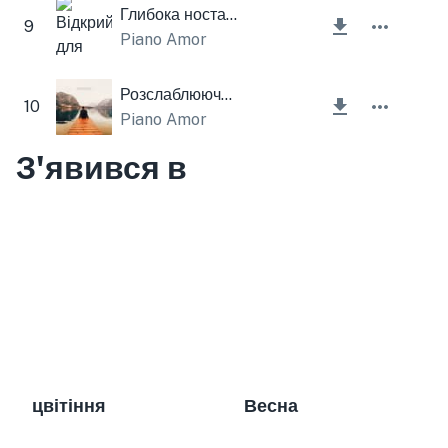
Глибока ностальгія
9
Piano Amor
Розслаблююча мелодія
10
Piano Amor
З'явився в
цвітіння
Весна