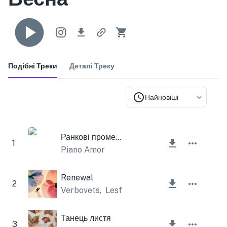
Подібні Треки
Деталі Треку
Найновіші
Ранкові промені
1
Piano Amor
Renewal
2
Verbovets
,
Lesfm
Танець листя
3