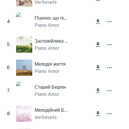
Verbovets
Піаніно, що піднімає настрій
4
Piano Amor
Заспокійлива мелодія
5
Piano Amor
Мелодія життя
6
Piano Amor
Старий Берлін
7
Piano Amor
Мелодійний Блум
8
Verbovets