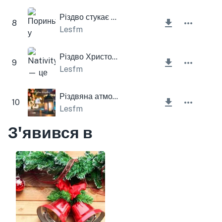
Різдво стукає у двері
8
Lesfm
Різдво Христове
9
Lesfm
Різдвяна атмосфера
10
Lesfm
З'явився в