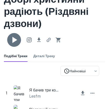
радіють (Різдвяні
дзвони)
Подібні Треки
Деталі Треку
Найновіші
Я бачив три кораблі (Різдвяні дзвіночки)
1
Lesfm