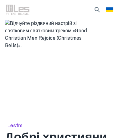
Lesfm
Добрі християни