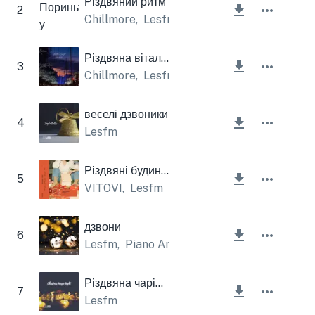
Різдвяний ритм
2
Chillmore
,
Lesfm
Різдвяна вітальня Лофі
3
Chillmore
,
Lesfm
веселі дзвоники
4
Lesfm
Різдвяні будиночки
5
VITOVI
,
Lesfm
дзвони
6
Lesfm
,
Piano Amor
Різдвяна чарівна ніч
7
Lesfm