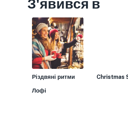
З'явився в
Різдвяні ритми
Christmas 
Лофі