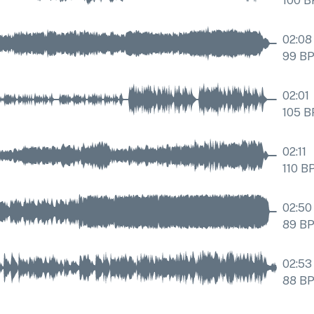
100
B
02:08
99
B
02:01
105
B
02:11
110
B
02:50
89
B
02:53
88
B