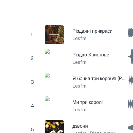
Різдвяні прикраси
1
Lesfm
Різдво Христове
2
Lesfm
Я бачив три кораблі (Різдвяні дзвіночки)
3
Lesfm
Ми три королі
4
Lesfm
дзвони
5