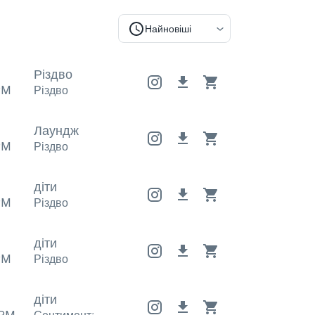
Найновіші
Різдво
PM
Різдво
Лаундж
PM
Різдво
діти
PM
Різдво
діти
PM
Різдво
діти