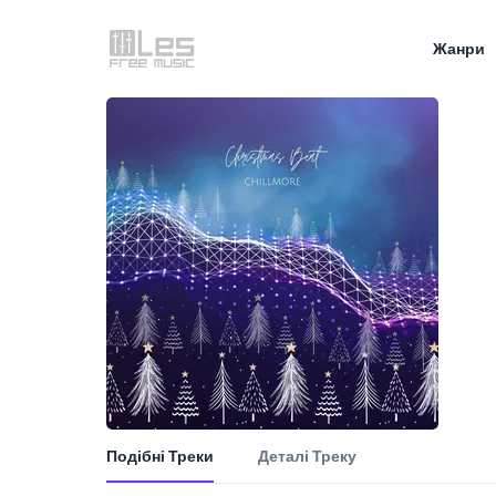
Жанри
Подібні Треки
Деталі Треку