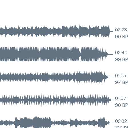
02:23
90
B
02:40
99
B
01:05
97
B
01:07
90
B
02:02