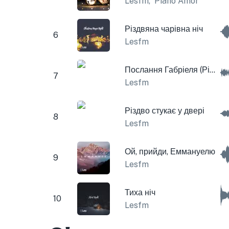
Lesfm
,
Piano Amor
Різдвяна чарівна ніч
6
Lesfm
Послання Габріеля (Різдвяна музична скринька та дзвіночки)
7
Lesfm
Різдво стукає у двері
8
Lesfm
Ой, прийди, Еммануелю
9
Lesfm
Тиха ніч
10
Lesfm