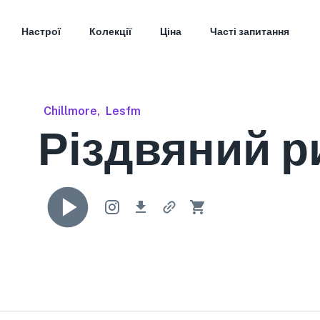
Настрої
Колекції
Ціна
Часті запитання
Chillmore
,
Lesfm
Різдвяний р