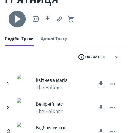
Подібні Треки
Деталі Треку
Найновіші
Квітнева магія
1
The Folkner
Вечірній час
2
The Folkner
Відблиски сонця
3