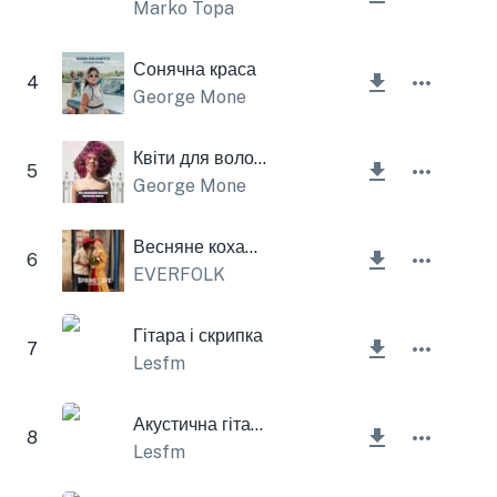
Marko Topa
Сонячна краса
4
George Mone
Квіти для волосся
5
George Mone
Весняне кохання
6
EVERFOLK
Гітара і скрипка
7
Lesfm
Акустична гітара
8
Lesfm