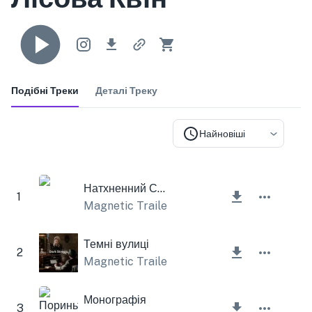
Подібні Треки
Деталі Треку
Найновіші
Натхненний Схвильований
1
Magnetic Trailer
Темні вулиці
2
Magnetic Trailer
Монографія
3