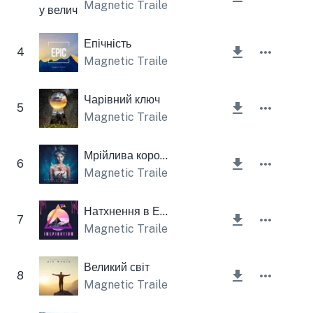
Magnetic Trailer
Епічність
4
Magnetic Trailer
Чарівний ключ
5
Magnetic Trailer
Мрійлива королева
6
Magnetic Trailer
,
Lesfm
Натхнення в Епічних горах
7
Magnetic Trailer
Великий світ
8
Magnetic Trailer