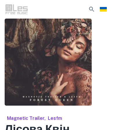
Magnetic Trailer
,
Lesfm
Лісова Квін