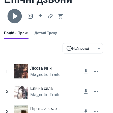
Подібні Треки
Деталі Треку
Найновіші
Лісова Квін
1
Magnetic Trailer
,
Lesfm
Епічна сила
2
Magnetic Trailer
Піратські скарби
3