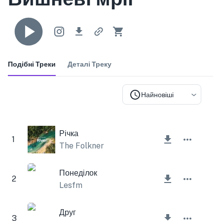
Подібні Треки
Деталі Треку
Найновіші
Річка
1
The Folkner
Понеділок
2
Lesfm
Друг
3