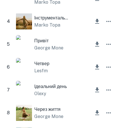
Marko Topa
Інструментальна мелодія червня
4
Marko Topa
Привіт
5
George Mone
Четвер
6
Lesfm
Ідеальний день
7
Olexy
Через життя
8
George Mone