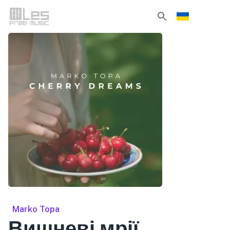
Marko Topa
Вишневі мрії