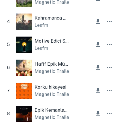
Magnetic Trailer
Kahramanca Destansı Hikaye
4
Lesfm
Motive Edici Sinematik
5
Lesfm
Hafif Epik Müzik
6
Magnetic Trailer
Korku hikayesi
7
Magnetic Trailer
Epik Kemanlar (Orkestra)
8
Magnetic Trailer