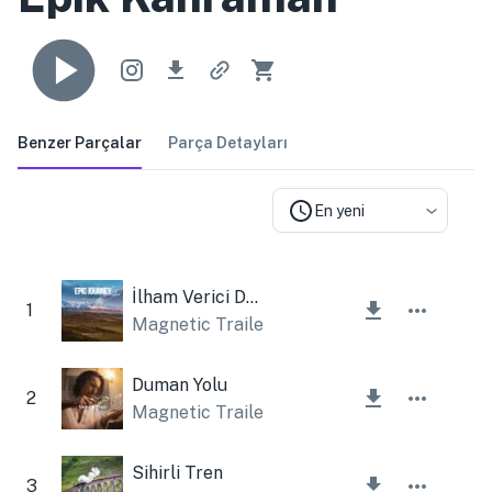
Benzer Parçalar
Parça Detayları
En yeni
İlham Verici Destansı Bir Yolculuk
1
Magnetic Trailer
Duman Yolu
2
Magnetic Trailer
Sihirli Tren
3