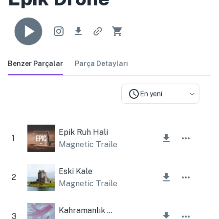
Benzer Parçalar
Parça Detayları
En yeni
Epik Ruh Hali
1
Magnetic Trailer
Eski Kale
2
Magnetic Trailer
Kahramanlık Hikayesi (İlham Verici Tema)
3