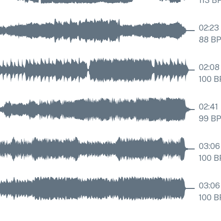
113
B
02:23
88
B
02:08
100
B
02:41
99
B
03:06
100
B
03:06
100
B