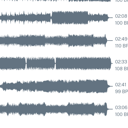
100
B
02:08
100
B
02:49
110
B
02:33
108
B
02:41
99
B
03:06
100
B