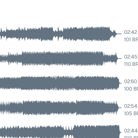
02:42
101
B
02:45
110
B
02:60
100
B
02:54
105
B
02:44