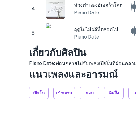
ท่วงทำนองอันเศร้าโศก
4
Piano Date
ฤดูใบไม้ผลินี้ตลอดไป
5
Piano Date
เกี่ยวกับศิลปิน
Piano Date: ผ่อนคลายไปกับเพลงเปียโนที่ผ่อนคลา
แนวเพลงและอารมณ์
เปียโน
เข้าฌาน
สงบ
คิดถึง
เ