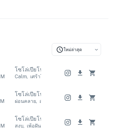
ใหม่ล่าสุด
โซโล่เปียโน
โซโล่เปียโน
โซโล่เปียโน
PM
Calm
,
เศร้าโศก
Calm
,
เศร้าโศก
Calm
,
เศร้าโศก
โซโล่เปียโน
โซโล่เปียโน
โซโล่เปียโน
PM
ผ่อนคลาย
,
สงบ
ผ่อนคลาย
,
สงบ
ผ่อนคลาย
,
สงบ
โซโล่เปียโน
โซโล่เปียโน
โซโล่เปียโน
PM
สงบ
,
เพ้อฝัน
สงบ
,
เพ้อฝัน
สงบ
,
เพ้อฝัน