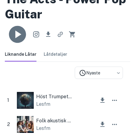
Guitar
Liknande Låtar
Låtdetaljer
Nyaste
Höst Trumpet Bakgrund Corporate
1
Lesfm
Folk akustisk munspel
2
Lesfm