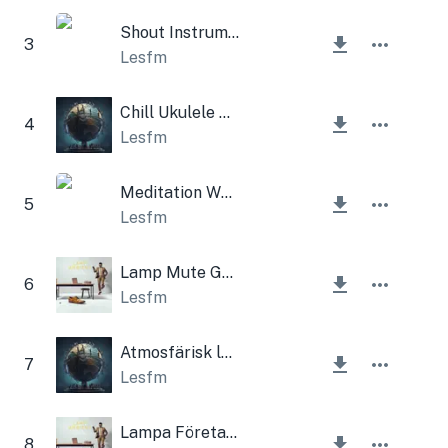
Shout Instrumental
3
Lesfm
Chill Ukulele Och Akustisk Gitarr
4
Lesfm
Meditation Whistle Ambient
5
Lesfm
Lamp Mute Guitar Corporate
6
Lesfm
Atmosfärisk lampa
7
Lesfm
Lampa Företagsmusik
8