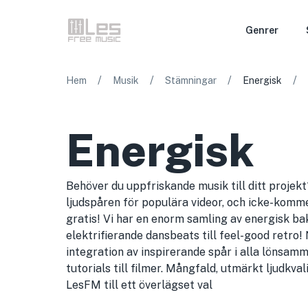
Genrer
/
/
/
/
Hem
Musik
Stämningar
Energisk
Energisk
Behöver du uppfriskande musik till ditt proje
ljudspåren för populära videor, och icke-komme
gratis! Vi har en enorm samling av energisk b
elektrifierande dansbeats till feel-good retro!
integration av inspirerande spår i alla lönsam
tutorials till filmer. Mångfald, utmärkt ljudkval
LesFM till ett överlägset val