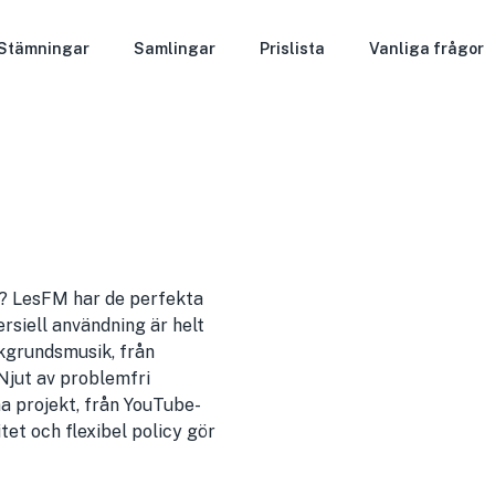
Stämningar
Samlingar
Prislista
Vanliga frågor
kt? LesFM har de perfekta
rsiell användning är helt
akgrundsmusik, från
 Njut av problemfri
ma projekt, från YouTube-
itet och flexibel policy gör