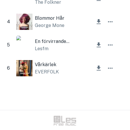
The Folkner
Blommor Hår
4
George Mone
En förvirrande berättelse
5
Lesfm
Vårkärlek
6
EVERFOLK