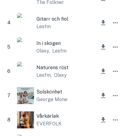
The Folkner
Gitarr och fiol
4
Lesfm
In i skogen
5
Olexy
,
Lesfm
Naturens röst
6
Lesfm
,
Olexy
Solskönhet
7
George Mone
Vårkärlek
8
EVERFOLK