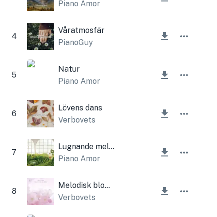
Piano Amor
Våratmosfär
4
PianoGuy
Natur
5
Piano Amor
Lövens dans
6
Verbovets
Lugnande melodi
7
Piano Amor
Melodisk blomning
8
Verbovets