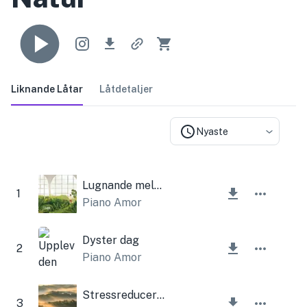
Liknande Låtar
Låtdetaljer
Nyaste
Lugnande melodi
1
Piano Amor
Dyster dag
2
Piano Amor
Stressreducerande piano
3