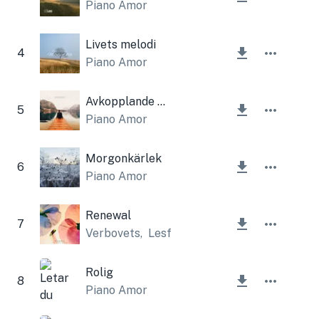
Piano Amor
Livets melodi
4
Piano Amor
Avkopplande melodi
5
Piano Amor
Morgonkärlek
6
Piano Amor
Renewal
7
Verbovets
,
Lesfm
Rolig
8
Piano Amor