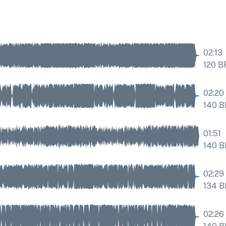
02:13
120
B
02:20
140
B
01:51
140
B
02:29
134
B
02:26