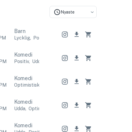
Nyaste
Barn
PM
Lycklig
,
Positiv
Lycklig
,
Positiv
Lycklig
,
Positiv
Komedi
PM
Positiv
,
Udda
Positiv
,
Udda
Positiv
,
Udda
Komedi
PM
Optimistisk
,
Lycklig
Optimistisk
,
Lycklig
Optimisti
Komedi
PM
Udda
,
Optimistisk
Udda
,
Optimistisk
Udda
,
Optimis
Komedi