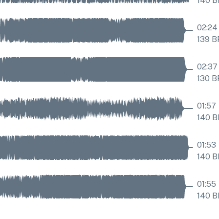
140
B
02:24
139
B
02:37
130
B
01:57
140
B
01:53
140
B
01:55
140
B