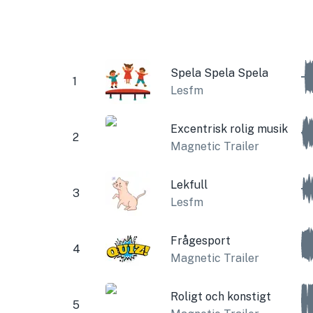
Spela Spela Spela
1
Lesfm
Excentrisk rolig musik
2
Magnetic Trailer
Lekfull
3
Lesfm
Frågesport
4
Magnetic Trailer
Roligt och konstigt
5