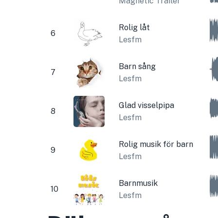
Magnetic Trailer
Rolig låt
6
Lesfm
Barn sång
7
Lesfm
Glad visselpipa
8
Lesfm
Rolig musik för barn
9
Lesfm
Barnmusik
10
Lesfm