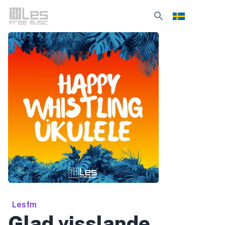
Lesfm
Glad visslande