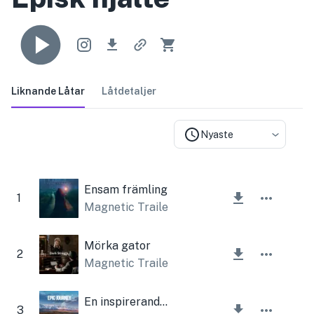
Liknande Låtar
Låtdetaljer
Nyaste
Ensam främling
1
Magnetic Trailer
Mörka gator
2
Magnetic Trailer
En inspirerande episk resa
3