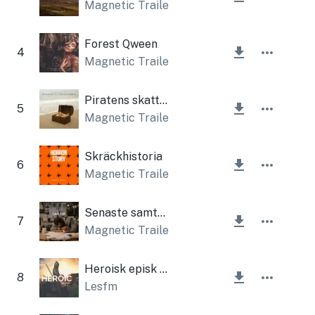
Magnetic Trailer
Forest Qween
4
Magnetic Trailer
,
Lesfm
Piratens skatter
5
Magnetic Trailer
Skräckhistoria
6
Magnetic Trailer
Senaste samtalet
7
Magnetic Trailer
Heroisk episk berättelse
8
Lesfm