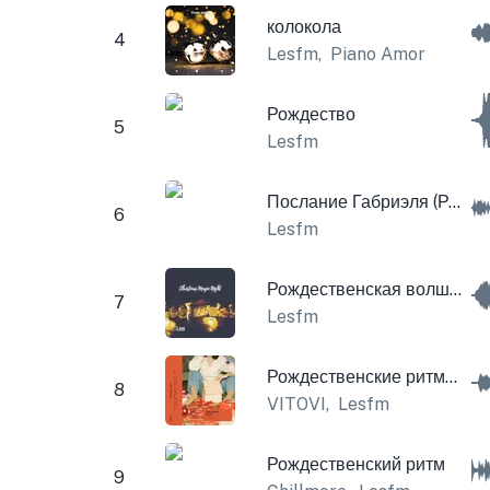
колокола
4
Lesfm
,
Piano Amor
Рождество
5
Lesfm
Послание Габриэля (Рождественская музыкальная шкатулка и колокольчики)
6
Lesfm
Рождественская волшебная ночь
7
Lesfm
Рождественские ритмы дома
8
VITOVI
,
Lesfm
Рождественский ритм
9