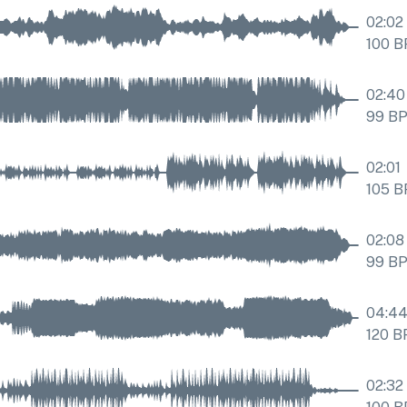
02:02
100
B
02:40
99
B
02:01
105
B
02:08
99
B
04:4
120
B
02:32