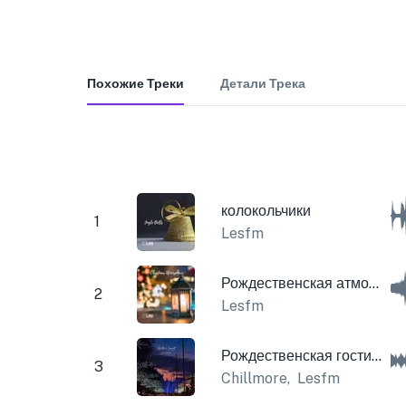
Похожие Треки
Детали Трека
колокольчики
1
Lesfm
Рождественская атмосфера
2
Lesfm
Рождественская гостиная лофи
3
Chillmore
,
Lesfm