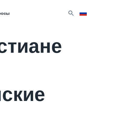
росы
стиане
нские