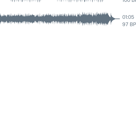
100
B
01:05
97
B