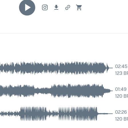
02:45
123
B
01:49
120
B
02:26
120
B