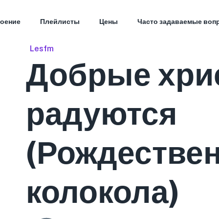
оение
Плейлисты
Цены
Часто задаваемые воп
Lesfm
Добрые хри
радуются
(Рождестве
колокола)