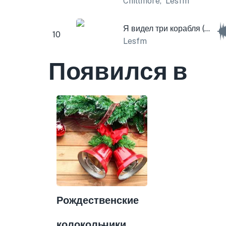
Chillmore
,
Lesfm
Я видел три корабля (Рождественские колокола)
10
Lesfm
Появился в
Рождественские
колокольчики