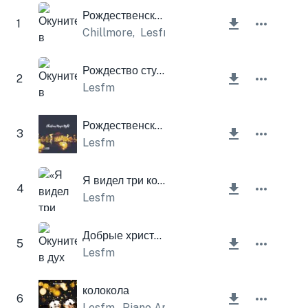
Рождественский ритм
1
Chillmore
,
Lesfm
Рождество стучится в дверь
2
Lesfm
Рождественская волшебная ночь
3
Lesfm
Я видел три корабля (Рождественские колокола)
4
Lesfm
Добрые христиане радуются (Рождественские колокола)
5
Lesfm
колокола
6
Lesfm
,
Piano Amor