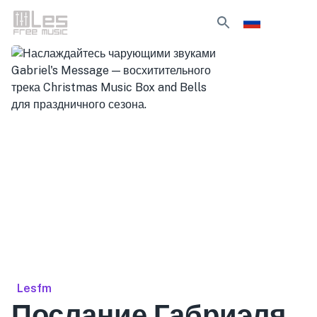
Lesfm
Послание Габриэля