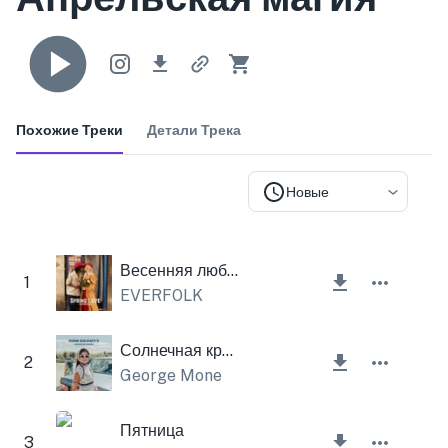
Похожие Треки
Детали Трека
Новые
Весенняя любовь
1
EVERFOLK
Солнечная красота
2
George Mone
Пятница
3