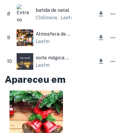
batida de natal
8
Chillmore
,
Lesfm
Atmosfera de Natal
9
Lesfm
noite mágica de natal
10
Lesfm
Apareceu em