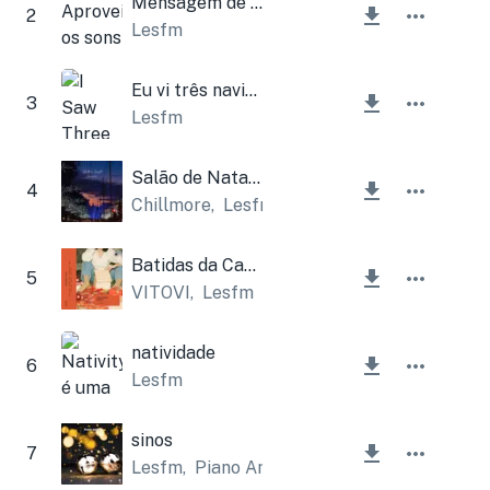
Mensagem de Gabriel (caixa de música de Natal e sinos)
2
Lesfm
Eu vi três navios (sinos de Natal)
3
Lesfm
Salão de Natal lofi
4
Chillmore
,
Lesfm
Batidas da Casa de Natal
5
VITOVI
,
Lesfm
natividade
6
Lesfm
sinos
7
Lesfm
,
Piano Amor