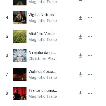
Magnetic Trailer
Vigília Noturna
4
Magnetic Trailer
Mistério Verde
5
Magnetic Trailer
A rainha da neve
6
Christmas Play
Violinos épicos (orquestral)
7
Magnetic Trailer
Trailer cinemático
8
Magnetic Trailer