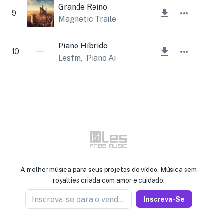
Grande Reino
9
Magnetic Trailer
,
Lesfm
Piano Híbrido
10
Lesfm
,
Piano Amor
A melhor música para seus projetos de vídeo. Música sem
royalties criada com amor e cuidado.
Inscreva-se para o vendedor de notícias
Inscreva-Se