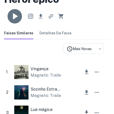
Faixas Similares
Detalhes Da Faixa
Mais Novas
Vingança
1
Magnetic Trailer
Sozinho Estranho
2
Magnetic Trailer
Lua mágica
3