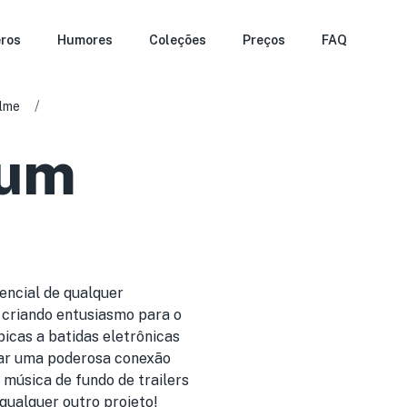
ros
Humores
Coleções
Preços
FAQ
/
ilme
 um
encial de qualquer
e criando entusiasmo para o
picas a batidas eletrônicas
riar uma poderosa conexão
música de fundo de trailers
qualquer outro projeto!