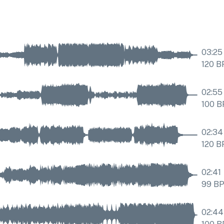
03:25
120
B
02:55
100
B
02:34
120
B
02:41
99
B
02:44