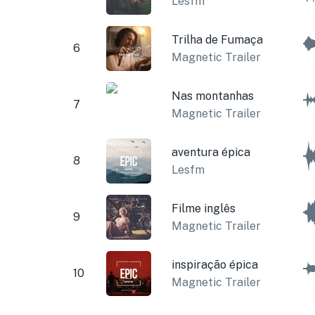
Lesfm
Trilha de Fumaça
6
Magnetic Trailer
Nas montanhas
7
Magnetic Trailer
aventura épica
8
Lesfm
Filme inglês
9
Magnetic Trailer
inspiração épica
10
Magnetic Trailer