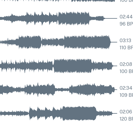
100
B
02:44
96
B
03:13
110
B
02:08
100
B
02:34
109
B
02:06
120
B