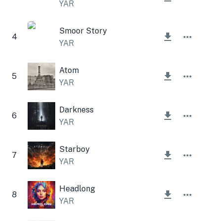
YAR
Smoor Story
4
YAR
Atom
5
YAR
Darkness
6
YAR
Starboy
7
YAR
Headlong
8
YAR