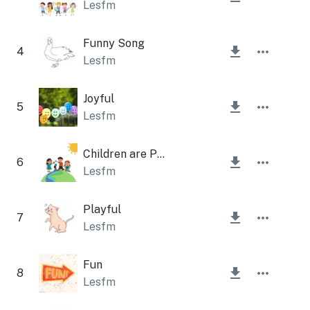
Lesfm
Funny Song
4
Lesfm
Joyful
5
Lesfm
Children are Playing
6
Lesfm
Playful
7
Lesfm
Fun
8
Lesfm