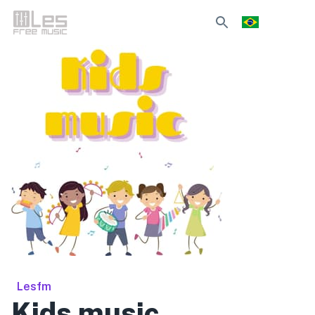
Lesfm
Kids music