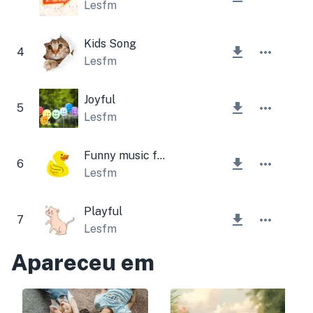
Lesfm
Kids Song
4
Lesfm
Joyful
5
Lesfm
Funny music for Children
6
Lesfm
Playful
7
Lesfm
Apareceu em