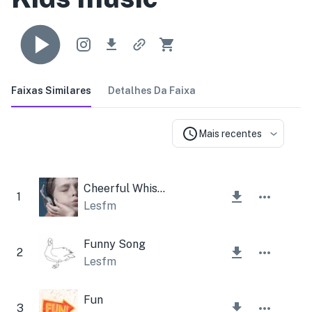
Faixas Similares
Detalhes Da Faixa
Mais recentes
Cheerful Whistle
1
Lesfm
Funny Song
2
Lesfm
Fun
3