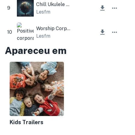
Chill Ukulele And Acoustic Guitar
9
Lesfm
Worship Corporate
10
Lesfm
Apareceu em
Kids Trailers