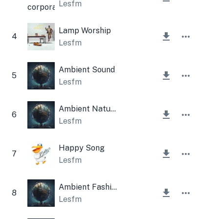
Lesfm
Lamp Worship
4
Lesfm
Ambient Sound
5
Lesfm
Ambient Nature
6
Lesfm
Happy Song
7
Lesfm
Ambient Fashion Style
8
Lesfm