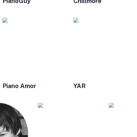
PianoGuy
Chillmore
Piano Amor
YAR