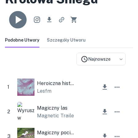
Podobne Utwory
Szczegóły Utworu
Najnowsze
Heroiczna historia (motyw inspirujący)
1
Lesfm
Magiczny las
2
Magnetic Trailer
Magiczny pociąg
3