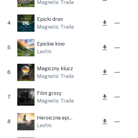
Magnetic Trailer
Epicki dron
4
Magnetic Trailer
Epickie kino
5
Lesfm
Magiczny klucz
6
Magnetic Trailer
Film grozy
7
Magnetic Trailer
,
Lesfm
Heroiczna epicka historia
8
Lesfm